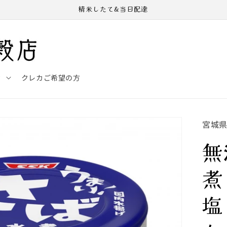
精米したて&当日配達
ド
クレカご希望の方
宮城
無
煮
塩