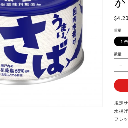
か
通
$4.2
常
重量
価
格
１缶
数量
数
量
無
添
加
さ
ば
規定
水
煮
水揚
瀬
フレ
戸