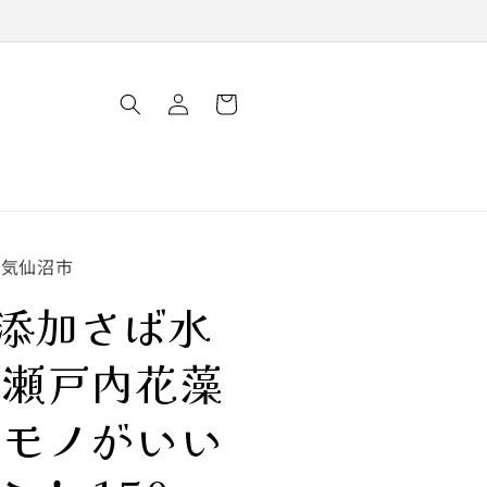
ロ
カ
グ
ー
イ
ト
ン
県気仙沼市
添加さば水
 瀬戸内花藻
 モノがいい