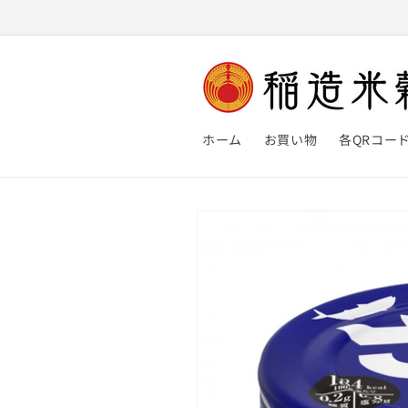
コンテ
ンツに
進む
ホーム
お買い物
各QRコー
商品情
報にス
キップ