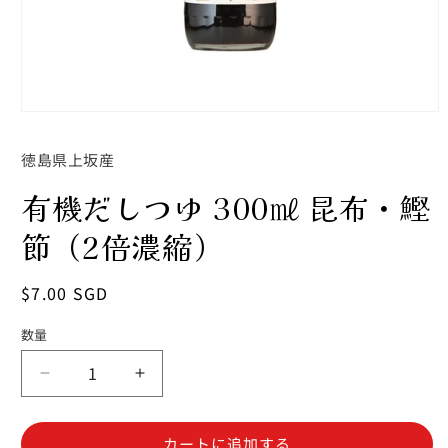
モ
ー
ダ
徳島県上坂産
ル
で
有機だしつゆ 300㎖ 昆布・鰹
メ
デ
節（2倍濃縮）
ィ
ア
(1)
通
$7.00 SGD
を
常
開
く
数量
数
価
格
量
有
有
機
機
だ
だ
カートに追加する