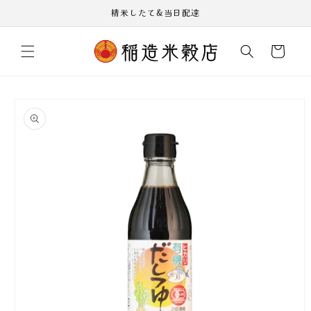
コンテ
精米したて&当日配達
ンツに
進む
カ
ー
ト
商品情
報にス
キップ