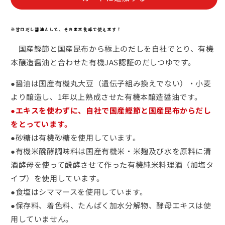
し
し
つ
つ
ゆ
ゆ
※甘口だし醤油として、そのまま食卓で使えます！
300
300
国産鰹節と国産昆布から極上のだしを自社でとり、有機
㎖
㎖
本醸造醤油と合わせた有機JAS認証のだしつゆです。
昆
昆
布・
布・
●醤油は
国産有機丸大豆（遺伝子組み換えでない）・小麦
鰹
鰹
より醸造し、1年以上熟成させた有機本醸造醤油
です。
節
節
●
エキスを使わずに、自社で国産鰹節と国産昆布からだし
（2
（2
倍
倍
をとっています。
濃
濃
●砂糖は
有機砂糖
を使用しています。
縮）
縮）
●有機米醗酵調味料は
国産有機米・米麹及び水を原料に清
の
の
酒酵母を使って醗酵させて作った有機純米料理酒（加塩タ
数
数
イプ）
を使用しています。
量
量
●食塩はシママースを使用しています。
を
を
●保存料、着色料、たんぱく加水分解物、酵母エキスは使
減
増
用していません。
ら
や