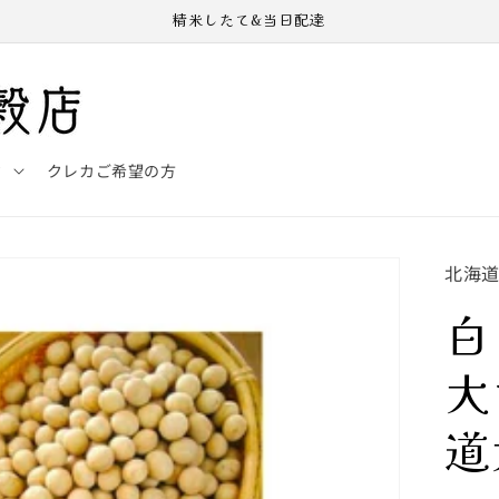
精米したて&当日配達
ド
クレカご希望の方
北海
白
大
道