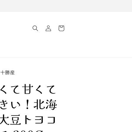
ロ
カ
グ
ー
イ
ト
ン
道十勝産
くて甘くて
きい！北海
大豆トヨコ