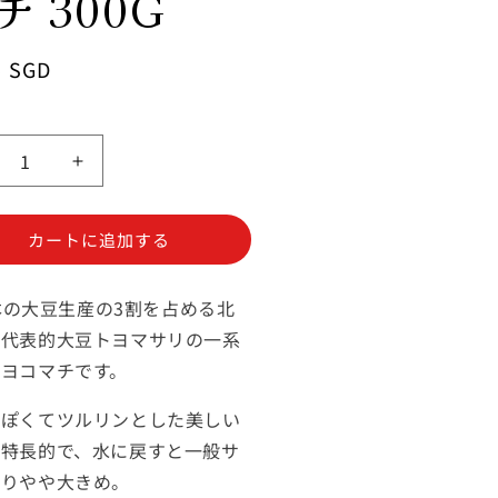
チ 300G
5 SGD
白
く
て
カートに追加する
甘
く
の大豆生産の3割を占める北
て
大
の代表的大豆トヨマサリの一系
き
トヨコマチです。
！
い！
北
ぽくてツルリンとした美しい
海
が特長的で、水に戻すと一般サ
道
よりやや大きめ。
大