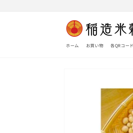
コンテ
ンツに
進む
ホーム
お買い物
各QRコー
商品情
報にス
キップ