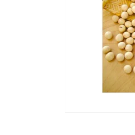
モ
ー
ダ
ル