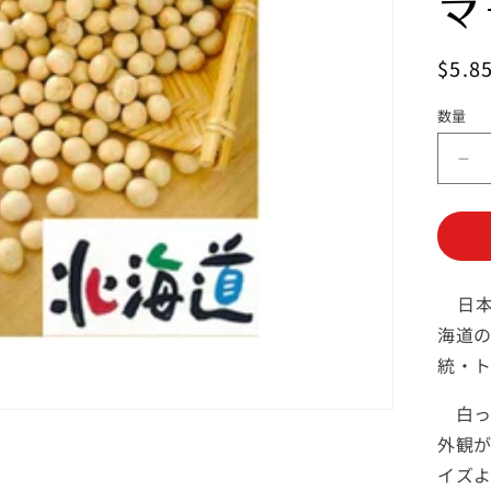
マ
通
$5.8
常
数量
数
価
量
格
白
く
て
甘
く
日本
て
大
海道
き
統・
い
北
白っ
海
外観
道
イズ
大