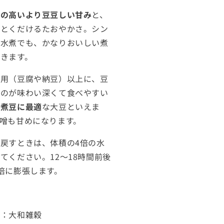
豆
度の高いより豆豆しい甘み
と、
ト
リとくだけるたおやかさ。シン
ヨ
な水煮でも、かなりおいしい煮
コ
きます。
マ
チ
用（豆腐や納豆）以上に、豆
0G
300G
ものが味わい深くて食べやすい
の
数
、
煮豆に最適
な大豆といえま
量
味噌も甘めになります。
を
増
戻すときは、体積の4倍の水
や
てください。12～18時間前後
す
倍に膨張します。
者：大和雑穀