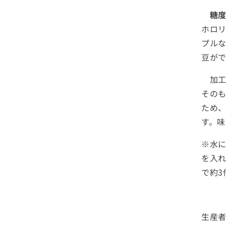
豆
糖
ト
ホロ
ヨ
プル
コ
豆がで
マ
チ
加工
30
その
の
数
ため
量
す。
を
減
※水に
ら
を入れ
す
で約3
生産