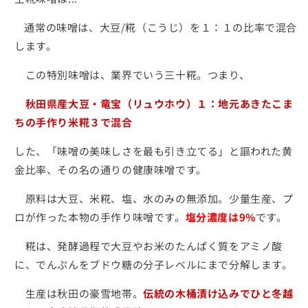
成
成
通常の味噌は、大豆/糀（こうじ）を１：１の比率で混合
１
１
します。
年
年
超
超
この特別味噌は、業界でいう三十糀。つまり、
無
無
添
添
秋田県産大豆・竜宝（リュウホウ）１：地元あきたこま
加
加
ちの手作り米糀３で混合
＆
＆
極
極
した、「味噌の美味しさを最も引き立てる」と謳われた黄
低
低
金比率、その名の通りの健康味噌です。
塩
塩
750g
750g
原料は大豆、米糀、塩、水のみの無添加。少量生産、プ
の
の
ロが作った本物の手作り味噌です。
塩分濃度は9%
です。
数
数
量
量
糀は、発酵過程で大豆やお米のたんぱく質をアミノ酸
を
を
に、でんぷんをブドウ糖の分子レベルにまで分解します。
減
増
生産は秋田の豪雪地帯。
伝統の木桶漬け込みでひと冬越
ら
や