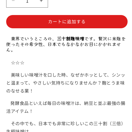
三
三
倍
倍
生
生
カートに追加する
糀・
糀・
ホ
ホ
業界でいうところの、
三十割麹味噌
です。贅沢に米麹を
ッ
ッ
使ったその希少性、日本でもなかなかお目にかかれませ
と
と
ん。
す
す
る
る
☆☆☆
や
や
美味しい味噌汁を口した時、なぜかホッとして、シンッ
さ
さ
し
し
と温まって、やさしい気持ちになりませんか？麹とうま味
い
い
のなせる業！
甘
甘
発酵食品といえば毎日の味噌汁は、納豆と並ぶ最強の腸
味
味
噌/
噌/
活アイテム！
杉
杉
その中でも、日本でも非常に珍しいこの三十割（三倍）
樽
樽
生糀味噌は...
熟
熟