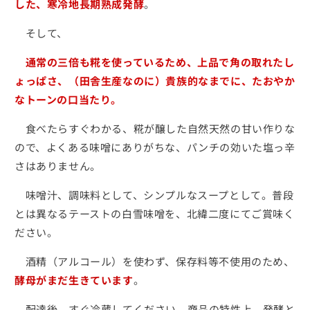
す
す
した、寒冷地長期熟成発酵
。
そして、
通常の三倍も糀を使っているため
、上品で角の取れたし
ょっぱさ、（田舎生産なのに）貴族的なまでに、たおやか
なトーンの口当たり。
食べたらすぐわかる、糀が醸した自然天然の甘い作りな
ので、よくある味噌にありがちな、パンチの効いた塩っ辛
さはありません。
味噌汁、調味料として、シンプルなスープとして。普段
とは異なるテーストの白雪味噌を、北緯二度にてご賞味く
ださい。
酒精（アルコール）を使わず、保存料等不使用のため、
酵母がまだ生きています
。
配達後、すぐ冷蔵してください。商品の特性上、発酵と