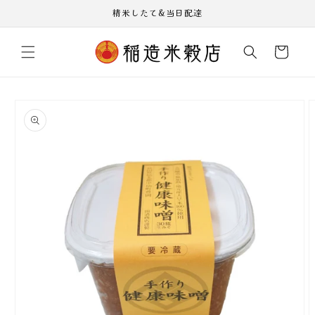
コンテ
精米したて&当日配達
ンツに
進む
カ
ー
ト
商品情
報にス
キップ