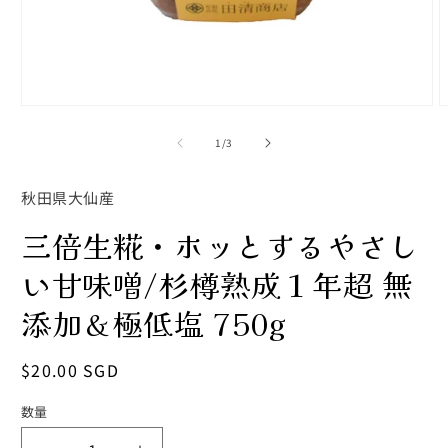
モ
ー
の
1
/
3
ダ
ル
で
秋田県大仙産
メ
デ
三倍生糀・ホッとするやさし
ィ
ア
い甘味噌/杉樽熟成１年超 無
(1)
(
を
開
添加＆極低塩 750g
く
通
$20.00 SGD
常
数量
数
価
格
量